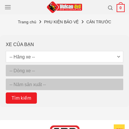
Bỏ
0
qua
nội
Trang chủ
PHỤ KIỆN BẢO VỆ
CẢN TRƯỚC
dung
XE CỦA BẠN
Tìm kiếm