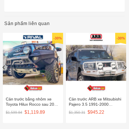
Sản phẩm liên quan
-30%
-30%
Cản trước bằng nhôm xe
Cản trước ARB xe Mitsubishi
Toyota Hilux Rocco sau 2018
Pajero 3.5 1991-2000
2D.5716.1-NL
3434020
Giá
Giá
Giá
Giá
$
1,119.89
$
945.22
$
1,599.84
$
1,350.31
gốc
hiện
gốc
hiện
là:
tại
là:
tại
$1,599.84.
là:
$1,350.31.
là:
$1,119.89.
$945.22.