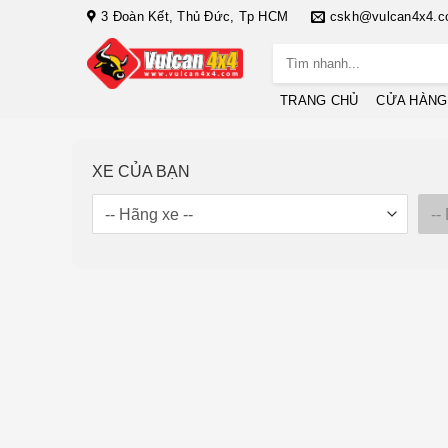
Bỏ
3 Đoàn Kết, Thủ Đức, Tp HCM
cskh@vulcan4x4.
qua
Tìm
nội
kiếm:
dung
TRANG CHỦ
CỬA HÀNG
XE CỦA BẠN