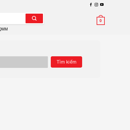
0
QMM
Tìm kiếm