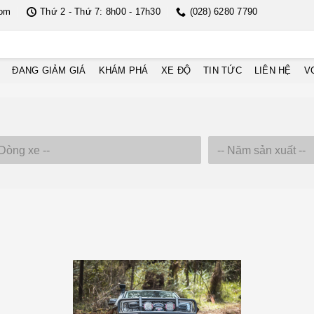
com
Thứ 2 - Thứ 7: 8h00 - 17h30
(028) 6280 7790
ĐANG GIẢM GIÁ
KHÁM PHÁ
XE ĐỘ
TIN TỨC
LIÊN HỆ
V