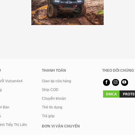
U
THANH TOÁN
THEO DÕI CHÚNG 
 Về Vulcan4x4
Giao tại cửa hàng
g
Ship COD
Chuyển khoản
i Bán
Thẻ tín dụng
s
Trả góp
nh Tiếp Thị Liên
ĐƠN VỊ VẬN CHUYỂN