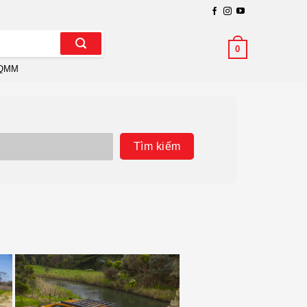
0
QMM
Tìm kiếm