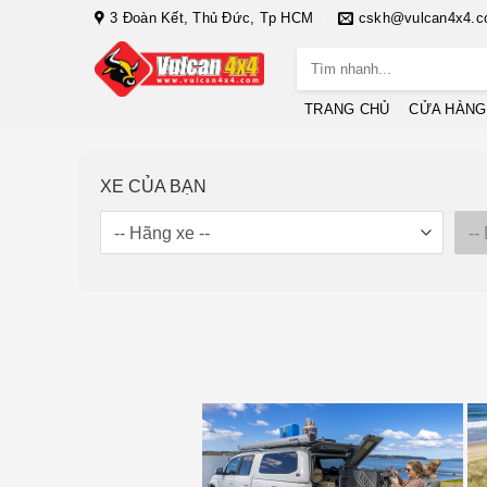
Bỏ
3 Đoàn Kết, Thủ Đức, Tp HCM
cskh@vulcan4x4.
qua
Tìm
nội
kiếm:
dung
TRANG CHỦ
CỬA HÀNG
XE CỦA BẠN