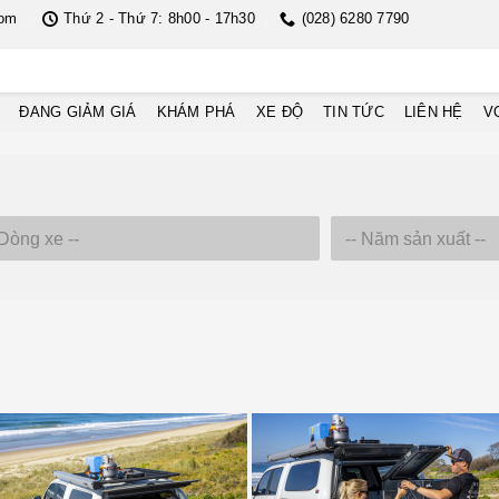
com
Thứ 2 - Thứ 7: 8h00 - 17h30
(028) 6280 7790
ĐANG GIẢM GIÁ
KHÁM PHÁ
XE ĐỘ
TIN TỨC
LIÊN HỆ
V