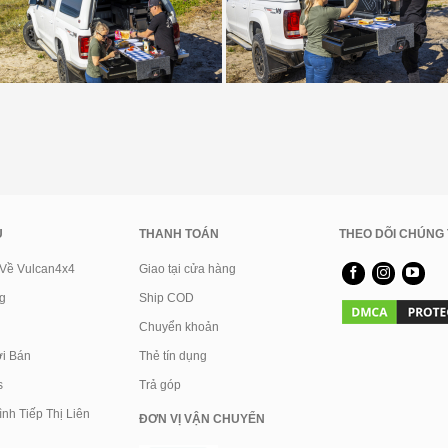
U
THANH TOÁN
THEO DÕI CHÚNG 
 Về Vulcan4x4
Giao tại cửa hàng
g
Ship COD
Chuyển khoản
i Bán
Thẻ tín dụng
s
Trả góp
nh Tiếp Thị Liên
ĐƠN VỊ VẬN CHUYỂN