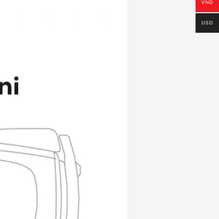
VND
USD