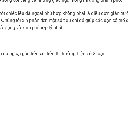
ịp sống vội vàng và những giấc ngủ mộng mị trong thành phố.
ột chiếc lều dã ngoại phù hợp không phải là điều đơn giản trư
húng tôi xin phân tích một số tiêu chí để giúp các bạn có thể q
ử dụng và kinh phí hợp lý nhất.
 dã ngoại gắn trên xe, trên thị trường hiện có 2 loại: