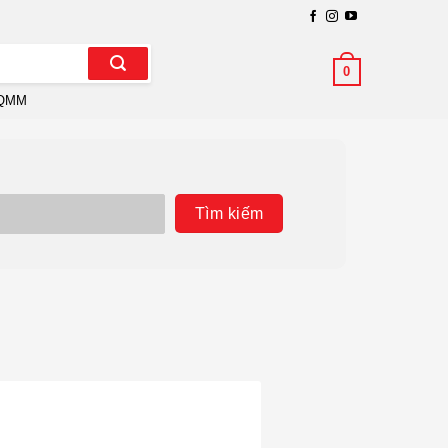
0
QMM
Tìm kiếm