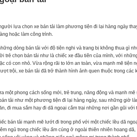
gười lựa chọn xe bán tải làm phương tiện đi lại hàng ngày thay
hàng hoặc làm công trình.
 những dòng bán tải với độ tiện nghi và trang bị không thua g
 trẻ chọn bán tải như là chiếc xe đầu tiên của mình, với những 
ặc có con nhỏ. Vừa rộng rãi to lớn an toàn, vừa mạnh mẽ tiện 
ượt trội, xe bán tải đã trở thành hình ảnh quen thuộc trong các
 ra một phong cách sống mới, trẻ trung, năng động và mạnh mẽ 
án tải như một phương tiện đi lại hàng ngày, sau những giờ làm
n, đi mua sắm hay đi dã ngoại cắm trại những nơi gần gũi với 
ếc bán tải mạnh mẽ lướt đi trong phố với một chiếc lều dã ngoạ
êm ngủ trong chiếc lều ấm cúng ở ngoài thiên nhiên hoang dã, 