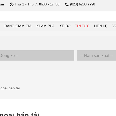
com
Thứ 2 - Thứ 7: 8h00 - 17h30
(028) 6280 7790
ĐANG GIẢM GIÁ
KHÁM PHÁ
XE ĐỘ
TIN TỨC
LIÊN HỆ
V
goại bán tải
goại bán tải