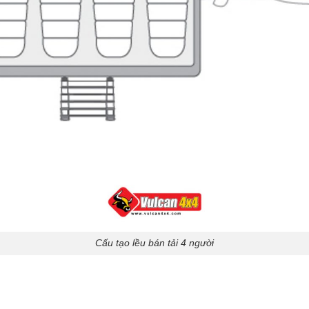
Cấu tạo lều bán tải 4 người