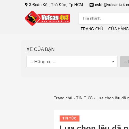
Bỏ
3 Đoàn Kết, Thủ Đức, Tp HCM
cskh@vulcan4x4.
qua
Tìm
nội
kiếm:
dung
TRANG CHỦ
CỬA HÀNG
XE CỦA BẠN
Trang chủ
›
TIN TỨC
›
Lựa chọn lều dã n
TIN TỨC
Lựa chọn lều dã n